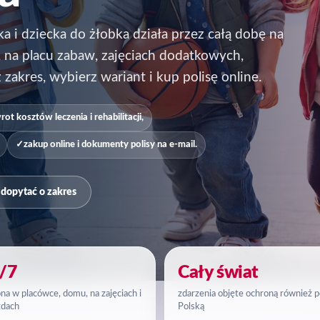
i dziecka do żłobka działa przez całą dobę na
 na placu zabaw, zajęciach dodatkowych,
zakres, wybierz wariant i kup polisę online.
rot kosztów leczenia i rehabilitacji,
zakup online i dokumenty polisy na e-mail.
dopytać o zakres
/7
Cały świat
na w placówce, domu, na zajęciach i
zdarzenia objęte ochroną również 
zdach
Polską