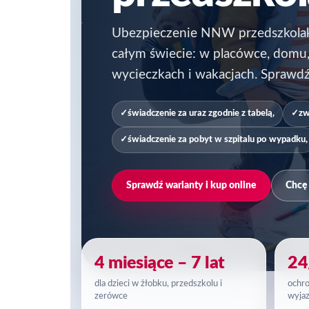
Ubezpieczenie NNW przedszkolaka 
całym świecie: w placówce, domu,
wycieczkach i wakacjach. Sprawdź 
świadczenie za uraz zgodnie z tabelą,
zw
świadczenie za pobyt w szpitalu po wypadku,
Sprawdź warianty i kup online
Chcę 
4 miesiące – 7 lat
24
dla dzieci w żłobku, przedszkolu i
ochro
zerówce
wyja