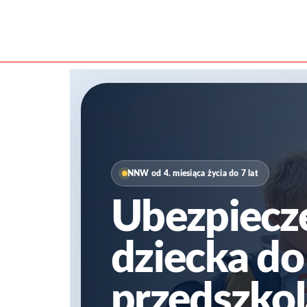
do
treści
NNW od 4. miesiąca życia do 7 lat
Ubezpiecz
dziecka do
przedszkol