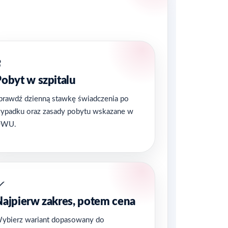
3
obyt w szpitalu
prawdź dzienną stawkę świadczenia po
ypadku oraz zasady pobytu wskazane w
OWU.
✓
ajpierw zakres, potem cena
ybierz wariant dopasowany do